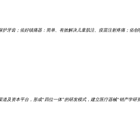
保护牙齿；佑好镇痛器：简单、有效解决儿童肌注、疫苗注射疼痛；佑创
道及资本平台，形成“四位一体”的研发模式，建立医疗器械“销产学研