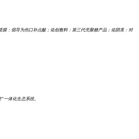
喷膜：倡导为伤口补点酸；佑创敷料：第三代壳聚糖产品；佑阴美：对
资”一体化生态系统。